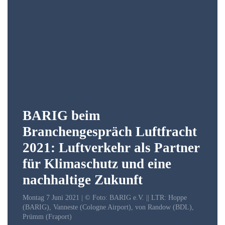
BARIG beim
Branchengespräch Luftfracht
2021: Luftverkehr als Partner
für Klimaschutz und eine
nachhaltige Zukunft
Montag 7 Juni 2021 | © Foto: BARIG e.V. || LTR: Hoppe
(BARIG), Vanneste (Cologne Airport), von Randow (BDL),
Prümm (Fraport)