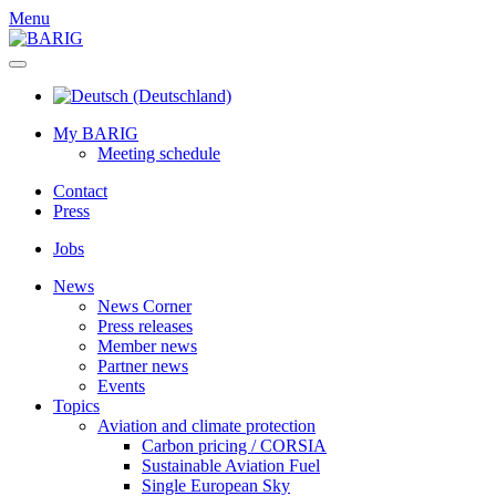
Menu
My BARIG
Meeting schedule
Contact
Press
Jobs
News
News Corner
Press releases
Member news
Partner news
Events
Topics
Aviation and climate protection
Carbon pricing / CORSIA
Sustainable Aviation Fuel
Single European Sky