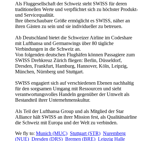
Als Fluggesellschaft der Schweiz steht SWISS für deren
traditionellen Werte und verpflichtet sich zu höchster Produkt-
und Servicequalität.
Ihre überschaubare Größe ermöglicht es SWISS, näher an
ihren Gästen zu sein und sie individueller zu betreuen.
Ab Deutschland bietet die Schweizer Airline im Codeshare
mit Lufthansa und Germanwings über 80 tägliche
Verbindungen in die Schweiz an.
Von folgenden deutschen Flughäfen können Passagiere zum
SWISS Drehkreuz Zürich fliegen: Berlin, Düsseldorf,
Dresden, Frankfurt, Hamburg, Hannover, Köln, Leipzig,
München, Nürnberg und Stuttgart.
SWISS engagiert sich auf verschiedenen Ebenen nachhaltig
für den sorgsamen Umgang mit Ressourcen und sieht
verantwortungsvolles Handeln gegenüber der Umwelt als
Bestandteil ihrer Unternehmenskultur.
Als Teil der Lufthansa Group und als Mitglied der Star
Alliance hält SWISS an ihrer Mission fest, als Qualitätsairline
die Schweiz mit Europa und der Welt zu verbinden.
We fly to:
Munich (MUC)
Stuttgart (STR)
Nuremberg
(NUE)
Dresden (DRS)
Bremen (BRE)
Leipzig Halle